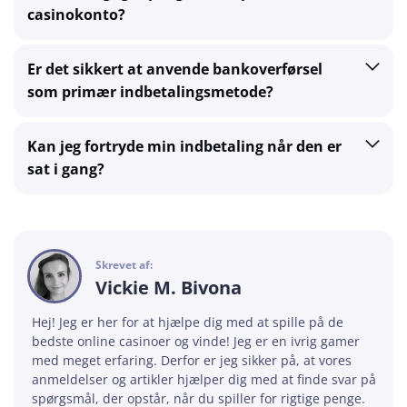
casinokonto?
Er det sikkert at anvende bankoverførsel
som primær indbetalingsmetode?
Kan jeg fortryde min indbetaling når den er
sat i gang?
Skrevet af:
Vickie M.
Bivona
Hej! Jeg er her for at hjælpe dig med at spille på de
bedste online casinoer og vinde! Jeg er en ivrig gamer
med meget erfaring. Derfor er jeg sikker på, at vores
anmeldelser og artikler hjælper dig med at finde svar på
spørgsmål, der opstår, når du spiller for rigtige penge.