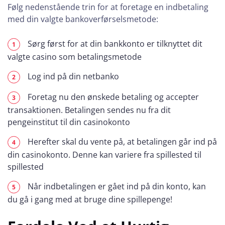
Følg nedenstående trin for at foretage en indbetaling
med din valgte bankoverførselsmetode:
Sørg først for at din bankkonto er tilknyttet dit
valgte casino som betalingsmetode
Log ind på din netbanko
Foretag nu den ønskede betaling og accepter
transaktionen. Betalingen sendes nu fra dit
pengeinstitut til din casinokonto
Herefter skal du vente på, at betalingen går ind på
din casinokonto. Denne kan variere fra spillested til
spillested
Når indbetalingen er gået ind på din konto, kan
du gå i gang med at bruge dine spillepenge!