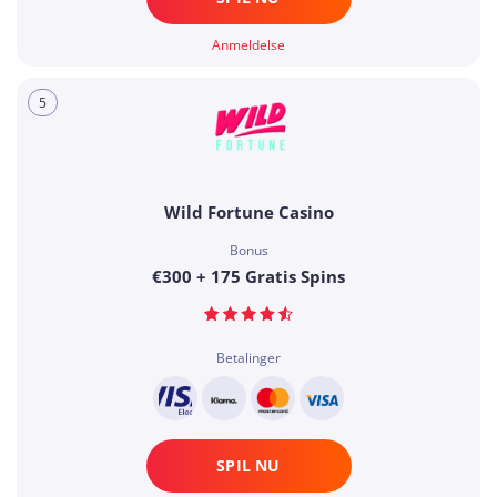
Anmeldelse
5
Wild Fortune Casino
Bonus
€300 + 175 Gratis Spins
Betalinger
SPIL NU