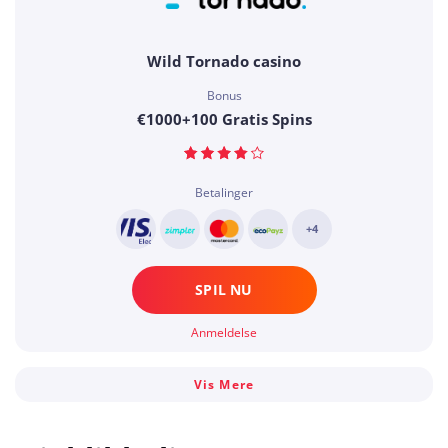
Wild Tornado casino
Bonus
€1000+100 Gratis Spins
Betalinger
+4
SPIL NU
Anmeldelse
Vis Mere