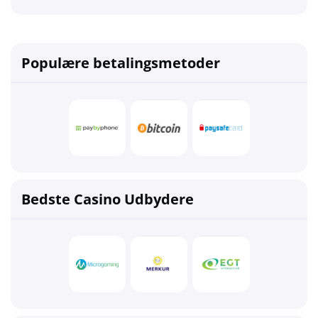
Populære betalingsmetoder
Bedste Casino Udbydere