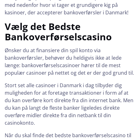
med nedenfor hvor vi tager et grundigere kig på
kasinoer, der accepterer bankoverførsler i Danmark!
Vælg det Bedste
Bankoverførselscasino
Ønsker du at finansiere din spil konto via
bankoverførsler, behøver du heldigvis ikke at lede
længe: bankoverførselscasinoer hører til de mest
populær casinoer på nettet og det er der god grund til.
Stort set alle casinoer i Danmark i dag tilbyder dig
muligheden for at foretage transaktioner i form af at
du kan overføre kort direkte fra din internet bank. Men
du kan på langt de fleste banker ligeledes direkte
overføre midler direkte fra din netbank til din
casinokonto.
Når du skal finde det bedste bankoverførselscasino til