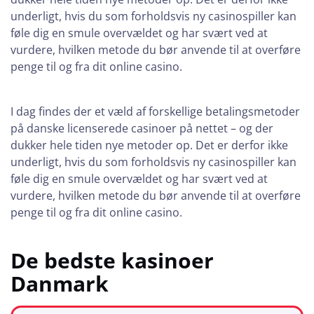
underligt, hvis du som forholdsvis ny casinospiller kan
føle dig en smule overvældet og har svært ved at
vurdere, hvilken metode du bør anvende til at overføre
penge til og fra dit online casino.
I dag findes der et væld af forskellige betalingsmetoder
på danske licenserede casinoer på nettet – og der
dukker hele tiden nye metoder op. Det er derfor ikke
underligt, hvis du som forholdsvis ny casinospiller kan
føle dig en smule overvældet og har svært ved at
vurdere, hvilken metode du bør anvende til at overføre
penge til og fra dit online casino.
De bedste kasinoer
Danmark