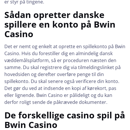
er styr på tingene.
Sådan opretter danske
spillere en konto på Bwin
Casino
Det er nemt og enkelt at oprette en spillekonto på Bwin
Casino. Hvis du forestiller dig en almindelig dansk
væddemålsplatform, så er proceduren næsten den
samme. Du skal registrere dig via tilmeldingslinket på
hovedsiden og derefter overføre penge til din
spillekonto. Du skal senere også verificere din konto.
Det gør du ved at indsende en kopi af kørekort, pas
eller lignende. Bwin Casino er pålideligt og du kan
derfor roligt sende de påkrævede dokumenter.
De forskellige casino spil på
Bwin Casino