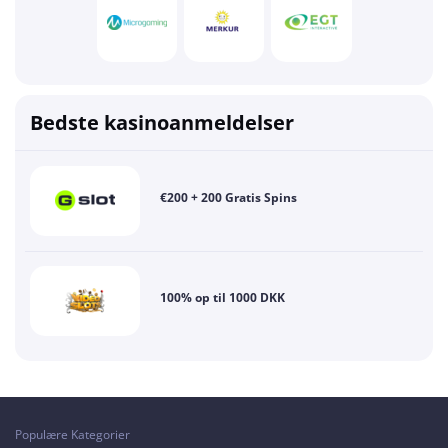
Bedste kasinoanmeldelser
€200 + 200 Gratis Spins
100% op til 1000 DKK
Populære Kategorier