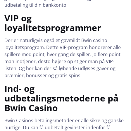
udbetaling til din bankkonto.
VIP og
loyalitetsprogrammer
Der er naturligvis også et gavmildt Bwin casino
loyalitetsprogram. Dette VIP-program honorerer alle
spillere med point, hver gang de spiller. Jo flere point
man indtjener, desto højere op stiger man på VIP-
listen. Og her kan der så løbende udløses gaver og
præmier, bonusser og gratis spins.
Ind- og
udbetalingsmetoderne på
Bwin Casino
Bwin Casinos betalingsmetoder er alle sikre og ganske
hurtige. Du kan få udbetalt gevinster indenfor få