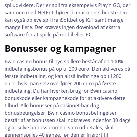
spiludviklere. Der er spil fra eksempelvis Play’n GO, der
sammen med NetEnt, hører til markedets bedste. Du
kan også opleve spil fra iSoftbet og IGT samt mange
mange flere. Der kræves ingen download af ekstra
software for at spille på mobil eller PC.
Bonusser og kampagner
Bwin casino bonus til nye spillere består af en 100%
indbetalingsbonus på op til 200 euro. Den aktiveres på
første indbetaling, og kan altså indbringe op til 200
euro, hvis man selv overfører 200 euro på første
indbetaling. Du har hverken brug for Bwin casino
bonuskode eller kampagnekode for at aktivere dette
tilbud. Alle bonusser på casinoet har dog
bonusbetingelser. Bwin casino bonusbetingelser
består af at bonussen skal indkræves indenfor 30 dage
og at selve bonussummen, som udbetales, skal
gennemspilles 40 gange, før den er frigjort til