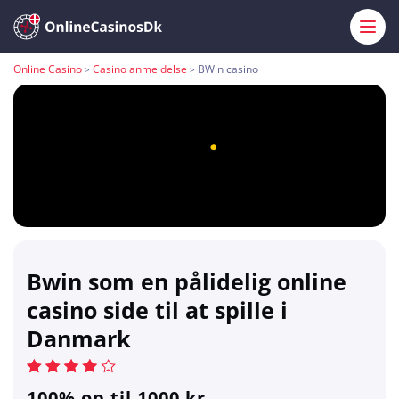
Online Casino
Casino anmeldelse
BWin casino
>
>
Bwin som en pålidelig online
casino side til at spille i
Danmark
100% op til 1000 kr