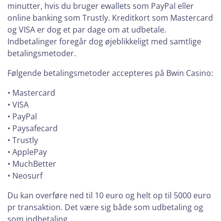
minutter, hvis du bruger ewallets som PayPal eller
online banking som Trustly. Kreditkort som Mastercard
og VISA er dog et par dage om at udbetale.
Indbetalinger foregår dog øjeblikkeligt med samtlige
betalingsmetoder.
Følgende betalingsmetoder accepteres på Bwin Casino:
• Mastercard
• VISA
• PayPal
• Paysafecard
• Trustly
• ApplePay
• MuchBetter
• Neosurf
Du kan overføre ned til 10 euro og helt op til 5000 euro
pr transaktion. Det være sig både som udbetaling og
som indbetaling.