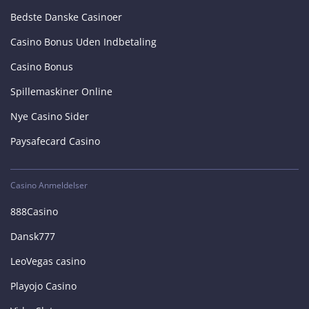
Bedste Danske Casinoer
Casino Bonus Uden Indbetaling
Casino Bonus
Spillemaskiner Online
Nye Casino Sider
Paysafecard Casino
Casino Anmeldelser
888Casino
Dansk777
LeoVegas casino
Playojo Casino