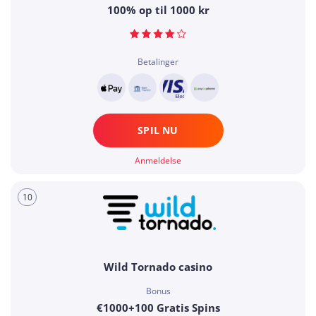
100% op til 1000 kr
Betalinger
SPIL NU
Anmeldelse
10
Wild Tornado casino
Bonus
€1000+100 Gratis Spins