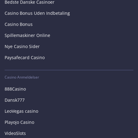
Bedste Danske Casinoer
Casino Bonus Uden Indbetaling
Casino Bonus
Spillemaskiner Online
Nye Casino Sider
Paysafecard Casino
Casino Anmeldelser
888Casino
Dansk777
LeoVegas casino
Playojo Casino
VideoSlots