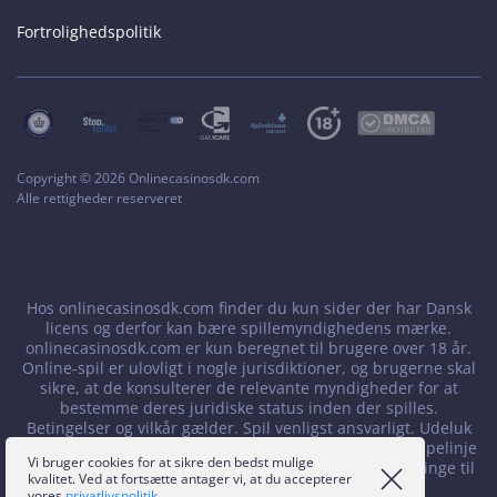
Fortrolighedspolitik
Copyright © 2026 Onlinecasinosdk.com
Alle rettigheder reserveret
Hos onlinecasinosdk.com finder du kun sider der har Dansk
licens og derfor kan bære spillemyndighedens mærke.
onlinecasinosdk.com er kun beregnet til brugere over 18 år.
Online-spil er ulovligt i nogle jurisdiktioner, og brugerne skal
sikre, at de konsulterer de relevante myndigheder for at
bestemme deres juridiske status inden der spilles.
Betingelser og vilkår gælder. Spil venligst ansvarligt. Udeluk
dig via ROFUS. StopSpillet er Spillemyndighedens hjælpelinje
Vi bruger cookies for at sikre den bedst mulige
til ansvarligt spil. Hvis du har brug for hjælp, kan du ringe til
kvalitet. Ved at fortsætte antager vi, at du accepterer
+45 70 22 28 25.
vores
privatlivspolitik
.