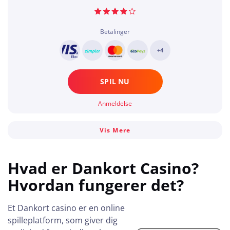
Betalinger
+4
SPIL NU
Anmeldelse
Vis Mere
Hvad er Dankort Casino?
Hvordan fungerer det?
Et Dankort casino er en online
spilleplatform, som giver dig