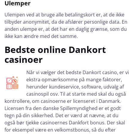
Ulemper
Ulempen ved at bruge alle betalingskort er, at de ikke
tilbyder anonymitet, da de afslører personlige data. En
anden ulempe er, at det har en daglig grænse, som du
ikke kan ændre med det samme.
Bedste online Dankort
casinoer
Når vi vælger det bedste Dankort casino, er vi
ekstra opmærksomme på mange faktorer,
herunder kundeservice, software, udvalg af
casinospil osv. Til at starte med skal du også
kontrollere, om casinoerne er licenseret i Danmark.
Licensen fra den danske Spillemyndighed er et godt
tegn på din sikkerhed. Det er værd at nævne, at du
også bør tjekke casinoernes Dankfort bonus. Der skal
for eksempel være en velkomstbonus, så du efter