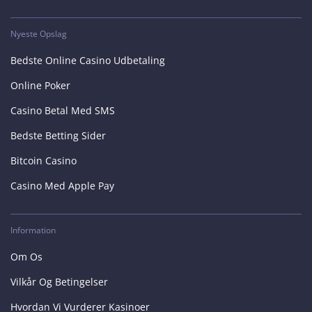
Nyeste Opslag
Bedste Online Casino Udbetaling
Online Poker
Casino Betal Med SMS
Bedste Betting Sider
Bitcoin Casino
Casino Med Apple Pay
Information
Om Os
Vilkår Og Betingelser
Hvordan Vi Vurderer Kasinoer