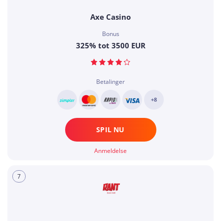
Axe Casino
Bonus
325% tot 3500 EUR
Betalinger
+8
SPIL NU
Anmeldelse
7