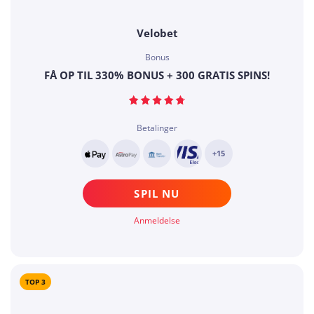
Velobet
Bonus
FÅ OP TIL 330% BONUS + 300 GRATIS SPINS!
Betalinger
+15
SPIL NU
Anmeldelse
TOP 3