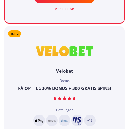
Anmeldelse
TOP 2
Velobet
Bonus
FÅ OP TIL 330% BONUS + 300 GRATIS SPINS!
Betalinger
+15