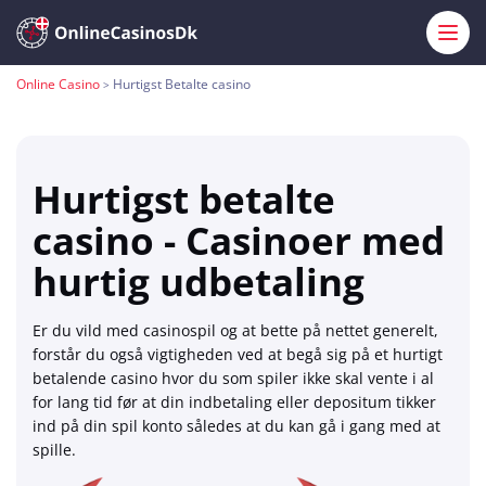
Online Casino
Hurtigst Betalte casino
>
Hurtigst betalte
casino - Casinoer med
hurtig udbetaling
Er du vild med casinospil og at bette på nettet generelt,
forstår du også vigtigheden ved at begå sig på et hurtigt
betalende casino hvor du som spiler ikke skal vente i al
for lang tid før at din indbetaling eller depositum tikker
ind på din spil konto således at du kan gå i gang med at
spille.