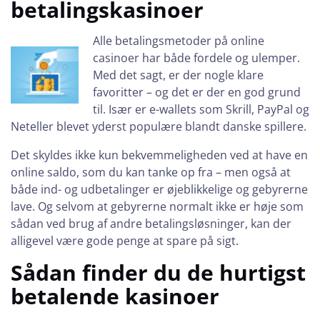
betalingskasinoer
Alle betalingsmetoder på online
casinoer har både fordele og ulemper.
Med det sagt, er der nogle klare
favoritter – og det er der en god grund
til. Især er e-wallets som Skrill, PayPal og
Neteller blevet yderst populære blandt danske spillere.
Det skyldes ikke kun bekvemmeligheden ved at have en
online saldo, som du kan tanke op fra – men også at
både ind- og udbetalinger er øjeblikkelige og gebyrerne
lave. Og selvom at gebyrerne normalt ikke er høje som
sådan ved brug af andre betalingsløsninger, kan der
alligevel være gode penge at spare på sigt.
Sådan finder du de hurtigst
betalende kasinoer