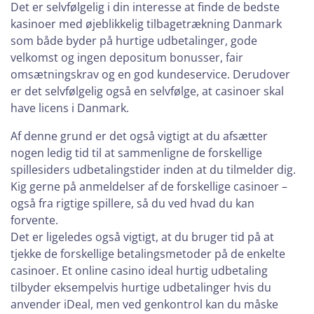
Det er selvfølgelig i din interesse at finde de bedste
kasinoer med øjeblikkelig tilbagetrækning Danmark
som både byder på hurtige udbetalinger, gode
velkomst og ingen depositum bonusser, fair
omsætningskrav og en god kundeservice. Derudover
er det selvfølgelig også en selvfølge, at casinoer skal
have licens i Danmark.
Af denne grund er det også vigtigt at du afsætter
nogen ledig tid til at sammenligne de forskellige
spillesiders udbetalingstider inden at du tilmelder dig.
Kig gerne på anmeldelser af de forskellige casinoer –
også fra rigtige spillere, så du ved hvad du kan
forvente.
Det er ligeledes også vigtigt, at du bruger tid på at
tjekke de forskellige betalingsmetoder på de enkelte
casinoer. Et online casino ideal hurtig udbetaling
tilbyder eksempelvis hurtige udbetalinger hvis du
anvender iDeal, men ved genkontrol kan du måske