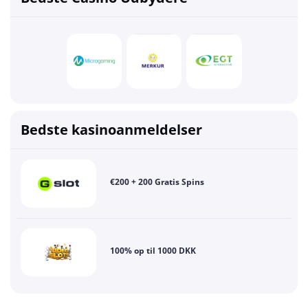
Bedste kasinoanmeldelser
€200 + 200 Gratis Spins
100% op til 1000 DKK