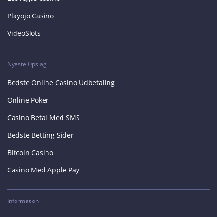
Playojo Casino
VideoSlots
Nyeste Opslag
Bedste Online Casino Udbetaling
Online Poker
Casino Betal Med SMS
Bedste Betting Sider
Bitcoin Casino
Casino Med Apple Pay
Information