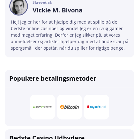
Skrevet af:
Vickie M.
Bivona
Hej! Jeg er her for at hjælpe dig med at spille på de
bedste online casinoer og vinde! Jeg er en ivrig gamer
med meget erfaring. Derfor er jeg sikker på, at vores
anmeldelser og artikler hjælper dig med at finde svar på
spørgsmål, der opstår, når du spiller for rigtige penge.
Populære betalingsmetoder
Bedste Casino Udbydere