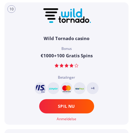
10
Wild Tornado casino
Bonus
€1000+100 Gratis Spins
Betalinger
+4
SPIL NU
Anmeldelse