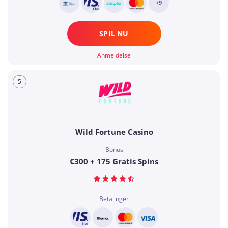
+9
SPIL NU
Anmeldelse
5
Wild Fortune Casino
Bonus
€300 + 175 Gratis Spins
Betalinger