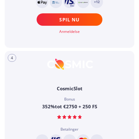
+12
SPIL NU
Anmeldelse
4
CosmicSlot
Bonus
352%tot €2750 + 250 FS
Betalinger