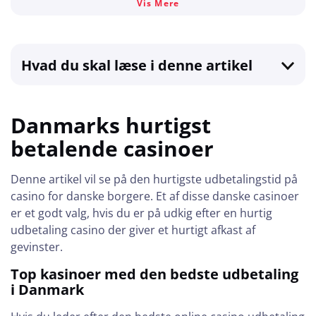
Vis Mere
Hvad du skal læse i denne artikel
Danmarks hurtigst
betalende casinoer
Denne artikel vil se på den hurtigste udbetalingstid på
casino for danske borgere. Et af disse danske casinoer
er et godt valg, hvis du er på udkig efter en hurtig
udbetaling casino der giver et hurtigt afkast af
gevinster.
Top kasinoer med den bedste udbetaling
i Danmark