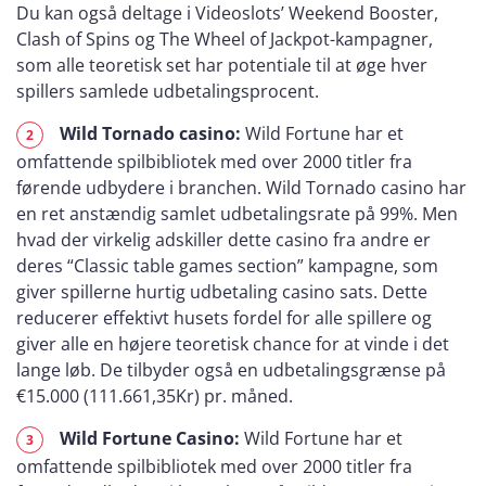
Du kan også deltage i Videoslots’ Weekend Booster,
Clash of Spins og The Wheel of Jackpot-kampagner,
som alle teoretisk set har potentiale til at øge hver
spillers samlede udbetalingsprocent.
Wild Tornado casino:
Wild Fortune har et
omfattende spilbibliotek med over 2000 titler fra
førende udbydere i branchen. Wild Tornado casino har
en ret anstændig samlet udbetalingsrate på 99%. Men
hvad der virkelig adskiller dette casino fra andre er
deres “Classic table games section” kampagne, som
giver spillerne hurtig udbetaling casino sats. Dette
reducerer effektivt husets fordel for alle spillere og
giver alle en højere teoretisk chance for at vinde i det
lange løb. De tilbyder også en udbetalingsgrænse på
€15.000 (111.661,35Kr) pr. måned.
Wild Fortune Casino:
Wild Fortune har et
omfattende spilbibliotek med over 2000 titler fra