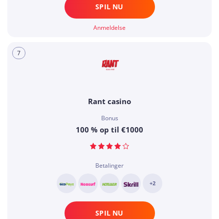
SPIL NU
Anmeldelse
7
Rant casino
Bonus
100 % op til €1000
Betalinger
+2
SPIL NU