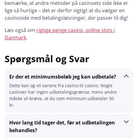
bemærke, at andre metoder på casinoets side ikke er
lige så hurtige – det er derfor vigtigt at du vælger en
casinoside med betalingsløsninger, der passer til dig!
Læs også om
rigtige penge casino
,
online slots i
Danmark
.
Spørgsmål og Svar
Er der et minimumsbeløb jeg kan udbetale?
Dette kan og vil variere fra casino til casino. Nogle
casinoer har ingen udbetalingsgrænse, mens andre
måske vil kræve, at du som minimum udbetaler 50
kr.
Hvor lang tid tager det, før at udbetalingen
behandles?