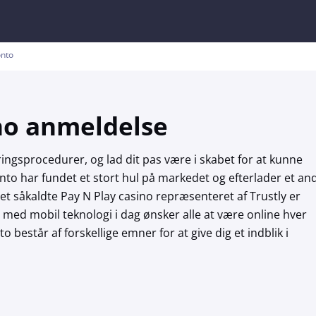
onto
no anmeldelse
eringsprocedurer, og lad dit pas være i skabet for at kunne
to har fundet et stort hul på markedet og efterlader et an
et såkaldte Pay N Play casino repræsenteret af Trustly er
r med mobil teknologi i dag ønsker alle at være online hver
estår af forskellige emner for at give dig et indblik i