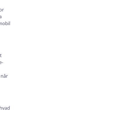
or
a
mobil
t
e-
 når
 hvad