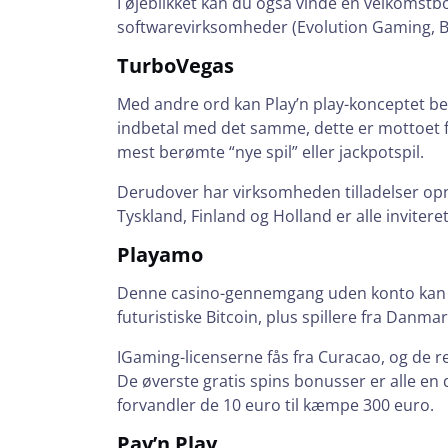
I øjeblikket kan du også vinde en velkomst
softwarevirksomheder (Evolution Gaming, Big 
TurboVegas
Med andre ord kan Play’n play-konceptet be
indbetal med det samme, dette er mottoet fo
mest berømte “nye spil” eller jackpotspil.
Derudover har virksomheden tilladelser opnåe
Tyskland, Finland og Holland er alle inviteret
Playamo
Denne casino-gennemgang uden konto kan 
futuristiske Bitcoin, plus spillere fra Dan
IGaming-licenserne fås fra Curacao, og de r
De øverste gratis spins bonusser er alle en
forvandler de 10 euro til kæmpe 300 euro.
Pay’n Play