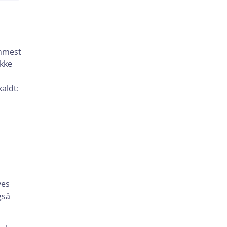
emmest
ikke
kaldt:
ves
gså