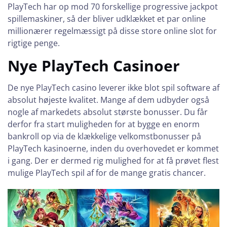
PlayTech har op mod 70 forskellige progressive jackpot
spillemaskiner, så der bliver udklækket et par online
millionærer regelmæssigt på disse store online slot for
rigtige penge.
Nye PlayTech Casinoer
De nye PlayTech casino leverer ikke blot spil software af
absolut højeste kvalitet. Mange af dem udbyder også
nogle af markedets absolut største bonusser. Du får
derfor fra start muligheden for at bygge en enorm
bankroll op via de klækkelige velkomstbonusser på
PlayTech kasinoerne, inden du overhovedet er kommet
i gang. Der er dermed rig mulighed for at få prøvet flest
mulige PlayTech spil af for de mange gratis chancer.