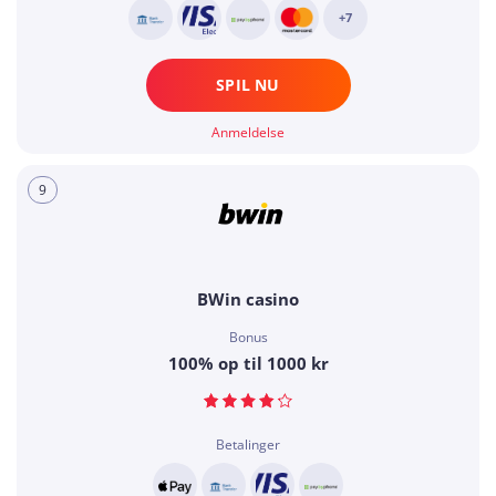
+7
SPIL NU
Anmeldelse
9
BWin casino
Bonus
100% op til 1000 kr
Betalinger