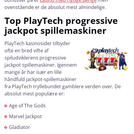
ovenstående er de absolut mest almindelige.
Top PlayTech progressive
jackpot spillemaskiner
PlayTech kasinosider tilbyder
ofte en bred vifte af
spiludviklerens progressive
jackpot spillemaskiner. Igennem
mange år har især en lille
håndfuld jackpot-spillemaskiner
fra PlayTech tryllebundet gamblere verden over. De
absolut mest populære er:
Age of The Gods
Marvel Jackpot
Gladiator