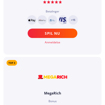
Betalinger
+15
SPIL NU
Anmeldelse
TOP 3
MegaRich
Bonus