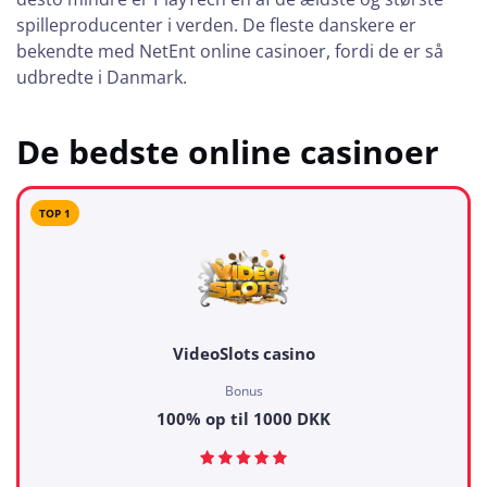
spilleproducenter i verden. De fleste danskere er
bekendte med NetEnt online casinoer, fordi de er så
udbredte i Danmark.
De bedste online casinoer
TOP 1
VideoSlots casino
Bonus
100% op til 1000 DKK