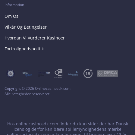
Information
Om Os
Vilkår Og Betingelser
Hvordan Vi Vurderer Kasinoer
Fortrolighedspolitik
Copyright © 2026 Onlinecasinosdk.com
Alle rettigheder reserveret
Hos onlinecasinosdk.com finder du kun sider der har Dansk
licens og derfor kan bære spillemyndighedens mærke.
onlinecasinosdk.com er kun beregnet til brugere over 18 år.