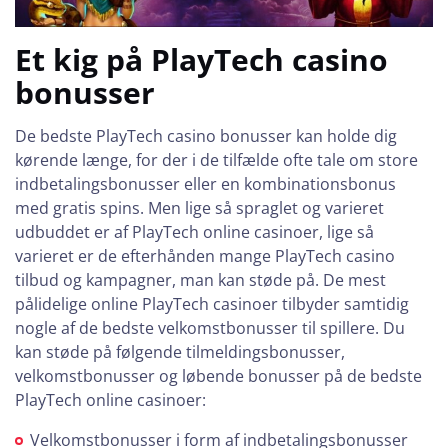
Et kig på PlayTech casino
bonusser
De bedste PlayTech casino bonusser kan holde dig
kørende længe, for der i de tilfælde ofte tale om store
indbetalingsbonusser eller en kombinationsbonus
med gratis spins. Men lige så spraglet og varieret
udbuddet er af PlayTech online casinoer, lige så
varieret er de efterhånden mange PlayTech casino
tilbud og kampagner, man kan støde på. De mest
pålidelige online PlayTech casinoer tilbyder samtidig
nogle af de bedste velkomstbonusser til spillere. Du
kan støde på følgende tilmeldingsbonusser,
velkomstbonusser og løbende bonusser på de bedste
PlayTech online casinoer:
Velkomstbonusser i form af indbetalingsbonusser