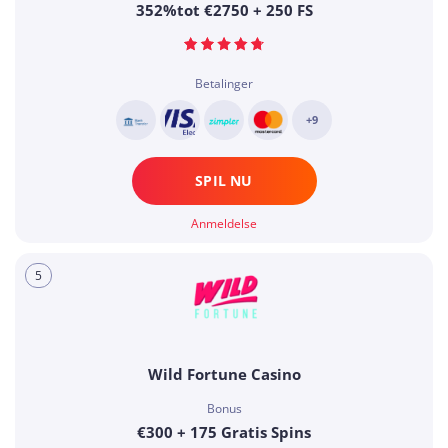
352%tot €2750 + 250 FS
Betalinger
+9
SPIL NU
Anmeldelse
5
Wild Fortune Casino
Bonus
€300 + 175 Gratis Spins