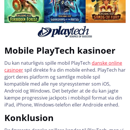
Mobile PlayTech kasinoer
Du kan naturligvis spille mobil PlayTech
danske online
casinoer
spil direkte fra din mobile enhed. PlayTech har
gjort deres platform og samtlige mobile spil
kompatible med alle nye styresystemer som iOS,
Android og Windows. Det betyder at de du kan jagte
kæmpe progressive jackpots i mobilspil format via din
iPad, iPhone, Windows-telefon eller Androide enhed.
Konklusion