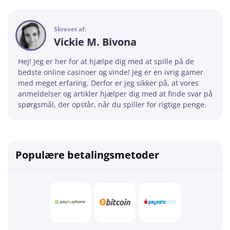
Skrevet af:
Vickie M.
Bivona
Hej! Jeg er her for at hjælpe dig med at spille på de
bedste online casinoer og vinde! Jeg er en ivrig gamer
med meget erfaring. Derfor er jeg sikker på, at vores
anmeldelser og artikler hjælper dig med at finde svar på
spørgsmål, der opstår, når du spiller for rigtige penge.
Populære betalingsmetoder