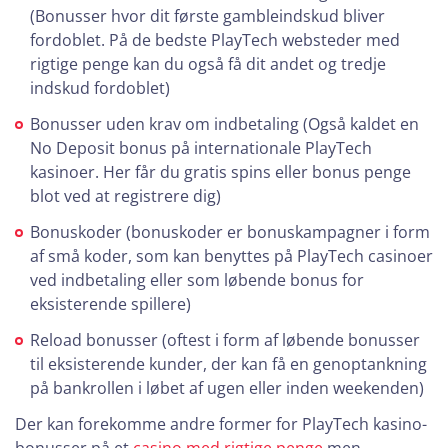
(Bonusser hvor dit første gambleindskud bliver
fordoblet. På de bedste PlayTech websteder med
rigtige penge kan du også få dit andet og tredje
indskud fordoblet)
Bonusser uden krav om indbetaling (Også kaldet en
No Deposit bonus på internationale PlayTech
kasinoer. Her får du gratis spins eller bonus penge
blot ved at registrere dig)
Bonuskoder (bonuskoder er bonuskampagner i form
af små koder, som kan benyttes på PlayTech casinoer
ved indbetaling eller som løbende bonus for
eksisterende spillere)
Reload bonusser (oftest i form af løbende bonusser
til eksisterende kunder, der kan få en genoptankning
på bankrollen i løbet af ugen eller inden weekenden)
Der kan forekomme andre former for PlayTech kasino-
bonusser på et
casino med rigtige penge
men