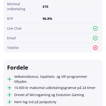
Minimal
€10
indbetaling
RTP
96.8%
Live Chat
Email
Telefon
Fordele
+
Velkomstbonus, loyalitets- og VIP-programmer
tilbydes
+
10.000 kr maksimal udbetalingsgrænse på 24 timer
+
Drevet af Microgaming og Evolution Gaming
+
Nem log ind på Jackpotcity