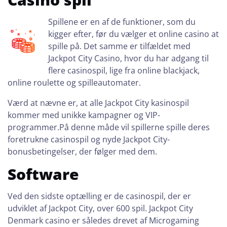
Spillene er en af de funktioner, som du
kigger efter, før du vælger et online casino at
spille på. Det samme er tilfældet med
Jackpot City Casino
, hvor du har adgang til
flere casinospil, lige fra online blackjack,
online roulette og spilleautomater.
Værd at nævne er, at alle
Jackpot City kasinospil
kommer med unikke kampagner og VIP-
programmer.På denne måde vil spillerne spille deres
foretrukne casinospil og nyde
Jackpot City-
bonusbetingelser
, der følger med dem.
Software
Ved den sidste optælling er de casinospil, der er
udviklet af Jackpot City, over 600 spil. Jackpot City
Denmark casino er således drevet af Microgaming