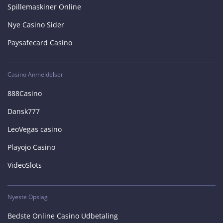
Spillemaskiner Online
Nye Casino Sider
Paysafecard Casino
Casino Anmeldelser
888Casino
Dansk777
LeoVegas casino
Playojo Casino
VideoSlots
Nyeste Opslag
Bedste Online Casino Udbetaling